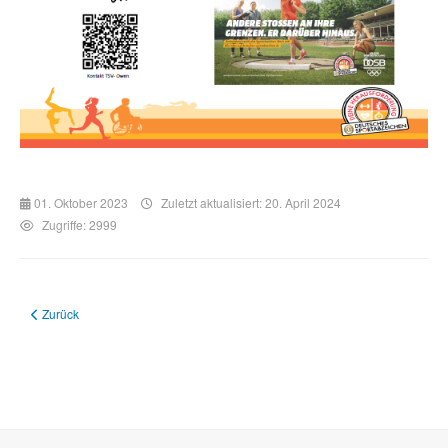
01. Oktober 2023
Zuletzt aktualisiert: 20. April 2024
Zugriffe: 2999
Vorheriger Beitrag: Deutsches Sportabzeichen und TSV Owen Abteilung Ski
Zurück