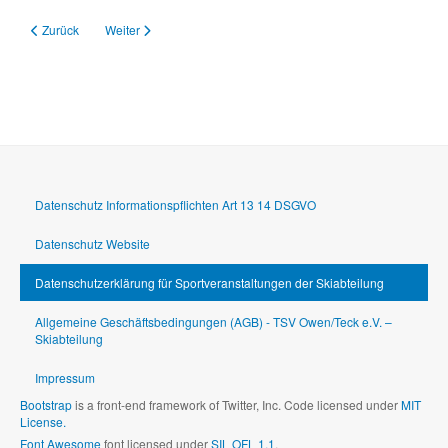
Vorheriger Beitrag: Datenschutz Informationspflichten Art 13 14 DSGVO
Nächster Beitrag: Datenschutz Website
Zurück
Weiter
Datenschutz Informationspflichten Art 13 14 DSGVO
Datenschutz Website
Datenschutzerklärung für Sportveranstaltungen der Skiabteilung
Allgemeine Geschäftsbedingungen (AGB) - TSV Owen/Teck e.V. –
Skiabteilung
Impressum
Bootstrap
is a front-end framework of Twitter, Inc. Code licensed under
MIT
License.
Font Awesome
font licensed under
SIL OFL 1.1
.