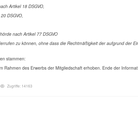
nach Artikel 18 DSGVO,
el 20 DSGVO,
ehörde nach Artikel 77 DSGVO
widerrufen zu können, ohne dass die Rechtmäßigkeit der aufgrund der Ei
ten stammen:
 Rahmen des Erwerbs der Mitgliedschaft erhoben. Ende der Informatio
Zugriffe: 14163
- TSV Owen/Teck e.V. – Skiabteilung
rtveranstaltungen der Skiabteilung