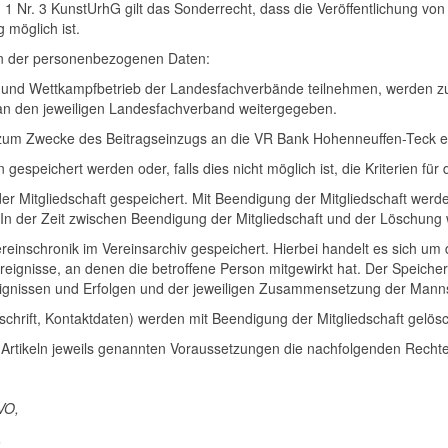
 Nr. 3 KunstUrhG gilt das Sonderrecht, dass die Veröffentlichung vo
 möglich ist.
n der personenbezogenen Daten:
-und Wettkampfbetrieb der Landesfachverbände teilnehmen, werden zu
an den jeweiligen Landesfachverband weitergegeben.
zum Zwecke des Beitragseinzugs an die VR Bank Hohenneuffen-Teck eG
espeichert werden oder, falls dies nicht möglich ist, die Kriterien für
r Mitgliedschaft gespeichert. Mit Beendigung der Mitgliedschaft wer
In der Zeit zwischen Beendigung der Mitgliedschaft und der Löschung w
inschronik im Vereinsarchiv gespeichert. Hierbei handelt es sich um
eignisse, an denen die betroffene Person mitgewirkt hat. Der Speicheru
reignissen und Erfolgen und der jeweiligen Zusammensetzung der Mann
schrift, Kontaktdaten) werden mit Beendigung der Mitgliedschaft gelösc
 Artikeln jeweils genannten Voraussetzungen die nachfolgenden Rechte
VO,
,