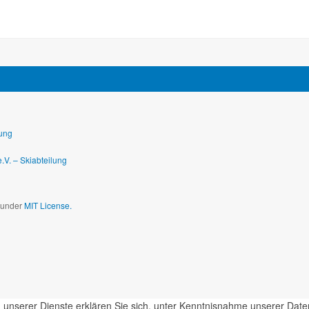
lung
V. – Skiabteilung
d under
MIT License.
ung unserer Dienste erklären Sie sich, unter Kenntnisnahme unserer Da