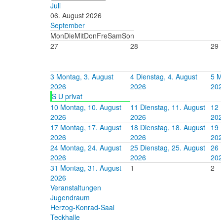
Juli
06. August 2026
September
Mon
Die
Mit
Don
Fre
Sam
Son
27
28
29
3
Montag, 3. August
4
Dienstag, 4. August
5
M
2026
2026
20
S U privat
10
Montag, 10. August
11
Dienstag, 11. August
12
2026
2026
20
17
Montag, 17. August
18
Dienstag, 18. August
19
2026
2026
20
24
Montag, 24. August
25
Dienstag, 25. August
26
2026
2026
20
31
Montag, 31. August
1
2
2026
Veranstaltungen
Jugendraum
Herzog-Konrad-Saal
Teckhalle